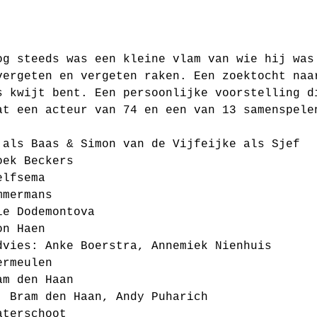
og steeds was een kleine vlam van wie hij was
vergeten en vergeten raken. Een zoektocht naa
s kwijt bent. Een persoonlijke voorstelling d
at een acteur van 74 en een van 13 samenspele
 als Baas & Simon van de Vijfeijke als Sjef 
oek Beckers 
elfsema 
mmermans 
ie Dodemontova 
on Haen 
dvies: Anke Boerstra, Annemiek Nienhuis 
ermeulen 
am den Haan 
: Bram den Haan, Andy Puharich 
aterschoot