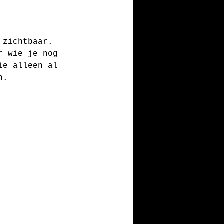
 zichtbaar. 
r wie je nog 
ie alleen al 
n.