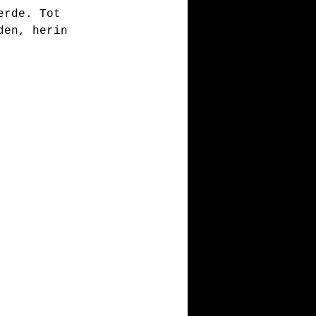
erde. Tot 
den, herin