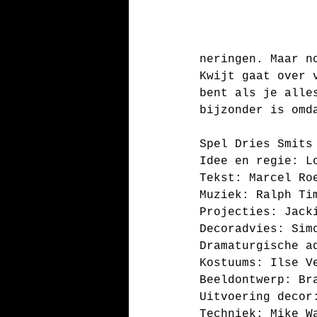
neringen. Maar n
Kwijt gaat over 
bent als je alle
bijzonder is omd
Spel Dries Smits
Idee en regie: L
Tekst: Marcel Ro
Muziek: Ralph Ti
Projecties: Jack
Decoradvies: Sim
Dramaturgische a
Kostuums: Ilse V
Beeldontwerp: Br
Uitvoering decor
Techniek: Mike W