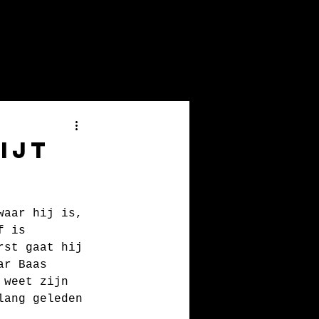
News & Projects
Contact
ijt
waar hij is, 
f is 
rst gaat hij 
ar Baas 
 weet zijn 
lang geleden 