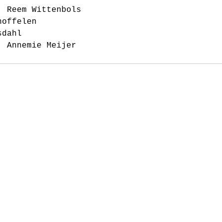
: Reem Wittenbols 
hoffelen
sdahl 
: Annemie Meijer