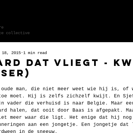
 M N S
re
e collecti
ve
 18, 2015
1 min read
ard Dat Vliegt - Kw
ser)
 oude man, die niet meer weet wie hij is, of 
toe moet. Hij is zelfs zichzelf kwijt. En Sje
jn vader die verhuisd is naar Belgie. Maar ee
ard halen, dat ooit door Baas is afgepakt. Ma
iet meer waar die ligt. Het enige dat hij nog
nneringen aan een jongetje. Een jongetje dat 
rdween in de sneeuw.