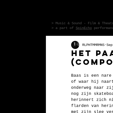
R L P H T M M R
> Music & Sound - Film & Theat
> a part of
SpinEcho
performanc
RLPHTMMRMNS
Sep
Het Pa
(compo
Baas is een nare
of waar hij naar
onderweg naar zi
nog zijn skatebo
herinnert zich n
flarden van heri
met zijn slee ve