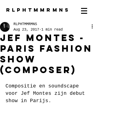
R L P H T M M R M N S
RLPHTMMRMNS
Aug 23, 2017
1 min read
Jef Montes -
Paris Fashion
Show
(composer)
Compositie en soundscape 
voor Jef Montes zijn debut 
show in Parijs.