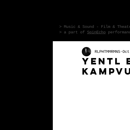
R L P H T M M R
> Music & Sound - Film & Theat
> a part of
SpinEcho
performanc
RLPHTMMRMNS
Oct
Yentl 
Kampvu