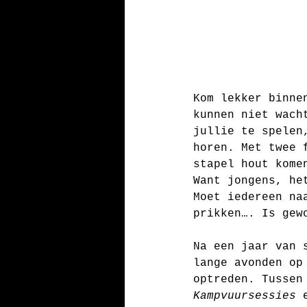
Kom lekker binne
kunnen niet wach
jullie te spelen
horen. Met twee 
stapel hout kome
Want jongens, he
Moet iedereen na
prikken…. Is gew
Na een jaar van 
lange avonden op
optreden. Tussen
Kampvuursessies
 