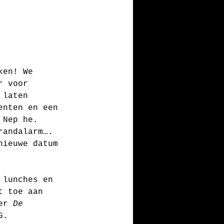
ken! We 
r voor 
 laten 
enten en een 
 Nep he. 
randalarm…. 
nieuwe datum 
 lunches en 
t toe aan 
er 
De 
G. 